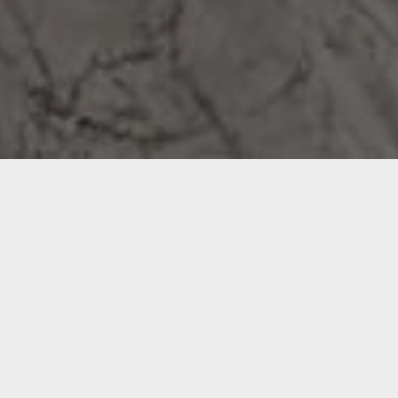
The Limited
Mexico City - Mexico
El reto principal de este proyecto fue
redistribuir los espacios, para crear un
departamento más abierto y con una sensación
de amplitud, a la vez que queríamos hacerlo un
departamento con aire contemporáneo y fresco.