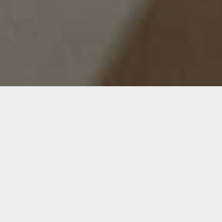
D.B.
Mexico City - Mexico
Services:
In collaboration with – Architect Carlos Herrera
Por coincidencia en una cena conocí a mi
cliente e hicimos click de inmediato. Ella
buscaba a una diseñadora joven y no había
encontrado a nadie que cumpliera con sus
expectativas. Quizo darle una oportunidad a