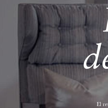
d
El re