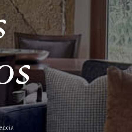
s
os
cencia